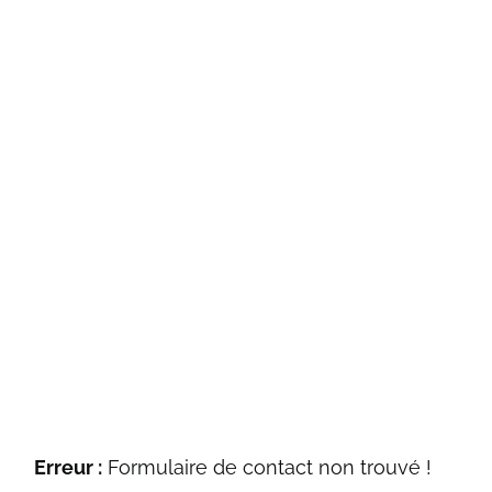
Booking
Lorem ipsum dolor sit amet Lorem Ipsum. Proin
gra lorem quis bibendum aucto
Erreur :
Formulaire de contact non trouvé !