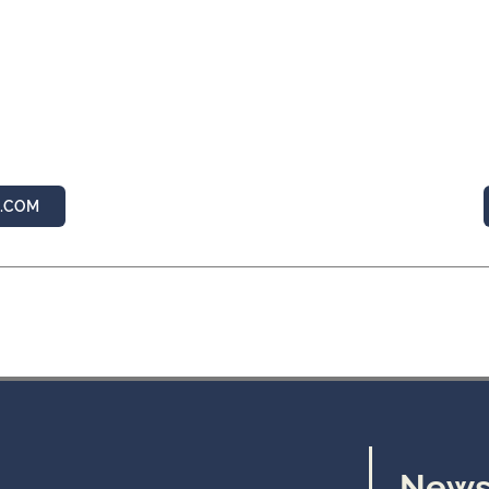
.COM
News